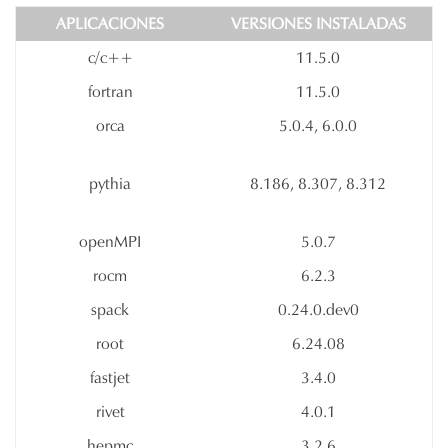
APLICACIONES
VERSIONES INSTALADAS
c/c++
11.5.0
fortran
11.5.0
orca
5.0.4, 6.0.0
pythia
8.186, 8.307, 8.312
openMPI
5.0.7
rocm
6.2.3
spack
0.24.0.dev0
root
6.24.08
fastjet
3.4.0
rivet
4.0.1
hepmc
3.2.6