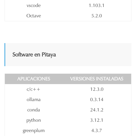
vscode
1.103.1
Octave
5.2.0
Software en Pitaya
APLICACIONES
VERSIONES INSTALADAS
c/c++
12.3.0
ollama
0.3.14
conda
24.1.2
python
3.12.1
greenplum
4.3.7