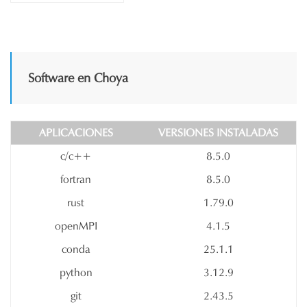
Software en Choya
APLICACIONES
VERSIONES INSTALADAS
c/c++
8.5.0
fortran
8.5.0
rust
1.79.0
openMPI
4.1.5
conda
25.1.1
python
3.12.9
git
2.43.5