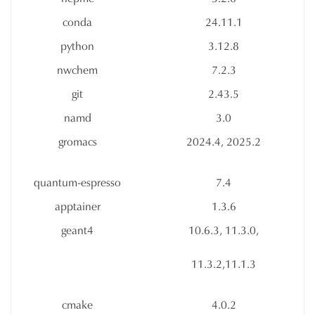
conda
24.11.1
python
3.12.8
nwchem
7.2.3
git
2.43.5
namd
3.0
gromacs
2024.4, 2025.2
quantum-espresso
7.4
apptainer
1.3.6
geant4
10.6.3, 11.3.0,
11.3.2,11.1.3
cmake
4.0.2