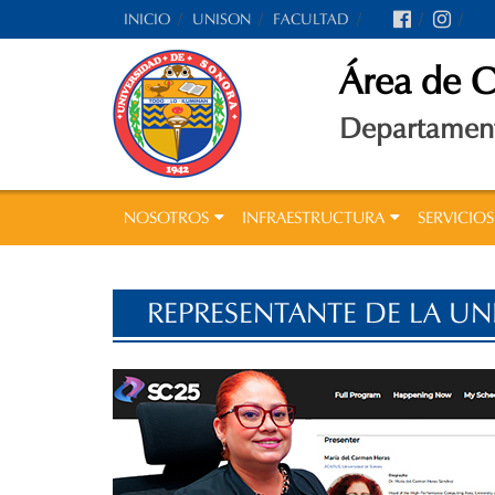
Skip
INICIO
UNISON
FACULTAD
to
content
Área de 
Departament
NOSOTROS
INFRAESTRUCTURA
SERVICIOS
REPRESENTANTE DE LA UN